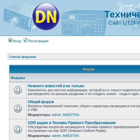
Технич
Сайт UT2F
Вход
Регистрация
Список форумов
Форум
Форумы
Немного новостей и не только
Накопилось достаточно информации, которой есть смысл поделиться
распределять по разным разделам и не плодить новые - сюда в один 
Общий форум
Вопросы переменной тематики, общего характера касающиеся постр
и УКВ.
Модераторы:
admin
,
MAESTRA
SDR радио и Техника Прямого Преобразования
Обсуждение вопросов касающихся техники прямого преобразования 
построения систем SDR (Software Defined Radio).
Модераторы:
admin
,
MAESTRA