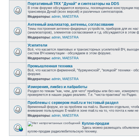
Портативный TRX "Дунай" и синтезаторы на DDS
В этом форуме обсуждаются вопросы, посвященные конструкции пор
трансивера Дунай (всех версий) и различных синтезаторов.
Модераторы:
admin
,
MAESTRA
Антенный анализатор, антенны, согласование
Темы построения антенно-фидерных устройств, приборов для их нас
(анализаторов), элементов согласования и т.д. обсуждаются в этом 
Модераторы:
admin
,
MAESTRA
Усилители
Всё, что касается ламповых и транзисторных усилителей ВЧ, выходн
систем ВЧ коммутации - обсуждаем в этом форуме.
Модераторы:
admin
,
MAESTRA
Промышленная техника
Всё, что касается фирменной, "буржуинской", "вояцкой" техники - об
форуме.
Модераторы:
admin
,
MAESTRA
Измерения, ликбез и лабработы
Раздел по темам "как, чем, для чего" приборы или без них, измеряет
проверяется в наших радио реалиях. Т.е. "чиста-практика" по Радио.
Проблемы с сервером mail.ru и тестовый раздел
Временный форум, из-за проблем на mail.ru. Вынесен отдельно, чтоб
внимание пользующих Е-майл в зоне mail.ru на то, что почта к ним не
Модераторы:
admin
,
MAESTRA
Куплю-продам
Здесь можно размещать объявлени
куплю-продам радиолюбительскую технику.