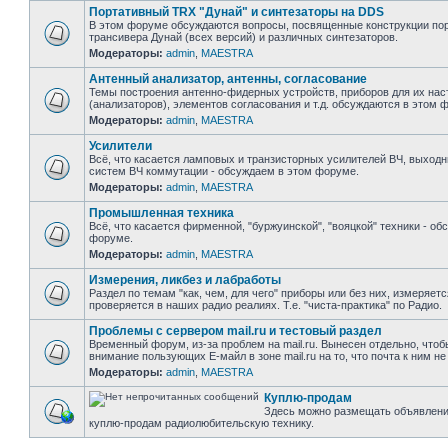
Портативный TRX "Дунай" и синтезаторы на DDS
В этом форуме обсуждаются вопросы, посвященные конструкции пор
трансивера Дунай (всех версий) и различных синтезаторов.
Модераторы:
admin
,
MAESTRA
Антенный анализатор, антенны, согласование
Темы построения антенно-фидерных устройств, приборов для их нас
(анализаторов), элементов согласования и т.д. обсуждаются в этом 
Модераторы:
admin
,
MAESTRA
Усилители
Всё, что касается ламповых и транзисторных усилителей ВЧ, выходн
систем ВЧ коммутации - обсуждаем в этом форуме.
Модераторы:
admin
,
MAESTRA
Промышленная техника
Всё, что касается фирменной, "буржуинской", "вояцкой" техники - об
форуме.
Модераторы:
admin
,
MAESTRA
Измерения, ликбез и лабработы
Раздел по темам "как, чем, для чего" приборы или без них, измеряет
проверяется в наших радио реалиях. Т.е. "чиста-практика" по Радио.
Проблемы с сервером mail.ru и тестовый раздел
Временный форум, из-за проблем на mail.ru. Вынесен отдельно, чтоб
внимание пользующих Е-майл в зоне mail.ru на то, что почта к ним не
Модераторы:
admin
,
MAESTRA
Куплю-продам
Здесь можно размещать объявлени
куплю-продам радиолюбительскую технику.