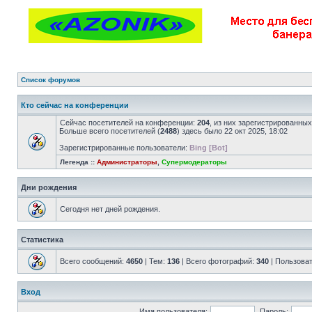
Список форумов
Кто сейчас на конференции
Сейчас посетителей на конференции:
204
, из них зарегистрированных
Больше всего посетителей (
2488
) здесь было 22 окт 2025, 18:02
Зарегистрированные пользователи:
Bing [Bot]
Легенда ::
Администраторы
,
Супермодераторы
Дни рождения
Сегодня нет дней рождения.
Статистика
Всего сообщений:
4650
| Тем:
136
| Всего фотографий:
340
| Пользова
Вход
Имя пользователя:
Пароль: