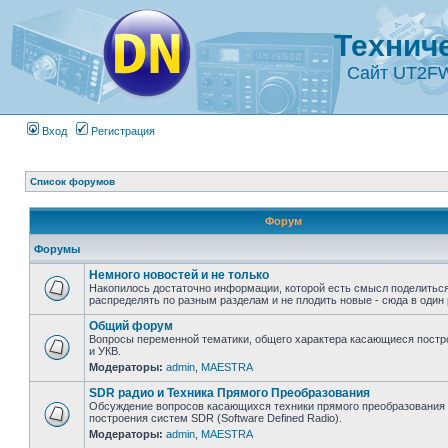
Технич
Сайт UT2F
Вход
Регистрация
Список форумов
Форум
Форумы
Немного новостей и не только
Накопилось достаточно информации, которой есть смысл поделиться
распределять по разным разделам и не плодить новые - сюда в один 
Общий форум
Вопросы переменной тематики, общего характера касающиеся постр
и УКВ.
Модераторы:
admin
,
MAESTRA
SDR радио и Техника Прямого Преобразования
Обсуждение вопросов касающихся техники прямого преобразования 
построения систем SDR (Software Defined Radio).
Модераторы:
admin
,
MAESTRA