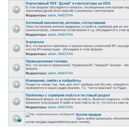
Портативный TRX "Дунай" и синтезаторы на DDS
В этом форуме обсуждаются вопросы, посвященные конструкции пор
трансивера Дунай (всех версий) и различных синтезаторов.
Модераторы:
admin
,
MAESTRA
Антенный анализатор, антенны, согласование
Темы построения антенно-фидерных устройств, приборов для их нас
(анализаторов), элементов согласования и т.д. обсуждаются в этом 
Модераторы:
admin
,
MAESTRA
Усилители
Всё, что касается ламповых и транзисторных усилителей ВЧ, выходн
систем ВЧ коммутации - обсуждаем в этом форуме.
Модераторы:
admin
,
MAESTRA
Промышленная техника
Всё, что касается фирменной, "буржуинской", "вояцкой" техники - об
форуме.
Модераторы:
admin
,
MAESTRA
Измерения, ликбез и лабработы
Раздел по темам "как, чем, для чего" приборы или без них, измеряет
проверяется в наших радио реалиях. Т.е. "чиста-практика" по Радио.
Проблемы с сервером mail.ru и тестовый раздел
Временный форум, из-за проблем на mail.ru. Вынесен отдельно, чтоб
внимание пользующих Е-майл в зоне mail.ru на то, что почта к ним не
Модераторы:
admin
,
MAESTRA
Куплю-продам
Здесь можно размещать объявлени
куплю-продам радиолюбительскую технику.