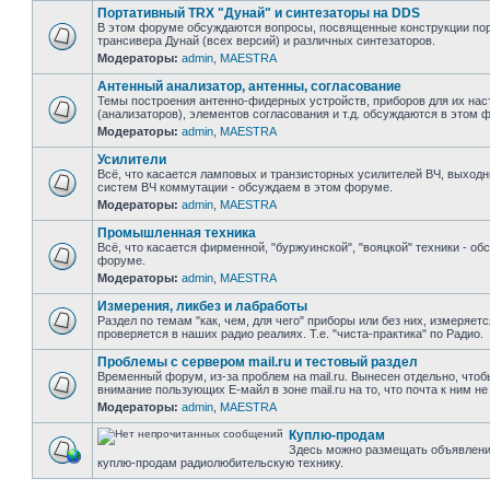
Портативный TRX "Дунай" и синтезаторы на DDS
В этом форуме обсуждаются вопросы, посвященные конструкции пор
трансивера Дунай (всех версий) и различных синтезаторов.
Модераторы:
admin
,
MAESTRA
Антенный анализатор, антенны, согласование
Темы построения антенно-фидерных устройств, приборов для их нас
(анализаторов), элементов согласования и т.д. обсуждаются в этом 
Модераторы:
admin
,
MAESTRA
Усилители
Всё, что касается ламповых и транзисторных усилителей ВЧ, выходн
систем ВЧ коммутации - обсуждаем в этом форуме.
Модераторы:
admin
,
MAESTRA
Промышленная техника
Всё, что касается фирменной, "буржуинской", "вояцкой" техники - об
форуме.
Модераторы:
admin
,
MAESTRA
Измерения, ликбез и лабработы
Раздел по темам "как, чем, для чего" приборы или без них, измеряет
проверяется в наших радио реалиях. Т.е. "чиста-практика" по Радио.
Проблемы с сервером mail.ru и тестовый раздел
Временный форум, из-за проблем на mail.ru. Вынесен отдельно, чтоб
внимание пользующих Е-майл в зоне mail.ru на то, что почта к ним не
Модераторы:
admin
,
MAESTRA
Куплю-продам
Здесь можно размещать объявлени
куплю-продам радиолюбительскую технику.