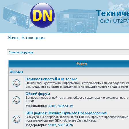
Технич
Сайт UT2F
Вход
Регистрация
Список форумов
Форум
Форумы
Немного новостей и не только
Накопилось достаточно информации, которой есть смысл поделиться
распределять по разным разделам и не плодить новые - сюда в один 
Общий форум
Вопросы переменной тематики, общего характера касающиеся постр
и УКВ.
Модераторы:
admin
,
MAESTRA
SDR радио и Техника Прямого Преобразования
Обсуждение вопросов касающихся техники прямого преобразования 
построения систем SDR (Software Defined Radio).
Модераторы:
admin
,
MAESTRA