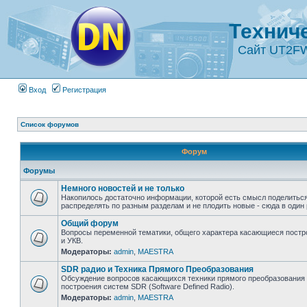
Технич
Сайт UT2F
Вход
Регистрация
Список форумов
Форум
Форумы
Немного новостей и не только
Накопилось достаточно информации, которой есть смысл поделиться
распределять по разным разделам и не плодить новые - сюда в один 
Общий форум
Вопросы переменной тематики, общего характера касающиеся постр
и УКВ.
Модераторы:
admin
,
MAESTRA
SDR радио и Техника Прямого Преобразования
Обсуждение вопросов касающихся техники прямого преобразования 
построения систем SDR (Software Defined Radio).
Модераторы:
admin
,
MAESTRA