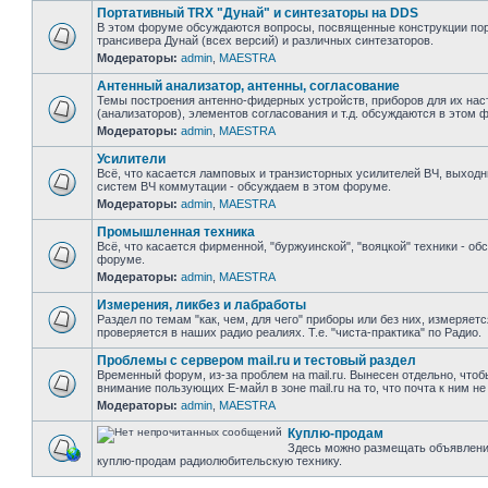
Портативный TRX "Дунай" и синтезаторы на DDS
В этом форуме обсуждаются вопросы, посвященные конструкции пор
трансивера Дунай (всех версий) и различных синтезаторов.
Модераторы:
admin
,
MAESTRA
Антенный анализатор, антенны, согласование
Темы построения антенно-фидерных устройств, приборов для их нас
(анализаторов), элементов согласования и т.д. обсуждаются в этом 
Модераторы:
admin
,
MAESTRA
Усилители
Всё, что касается ламповых и транзисторных усилителей ВЧ, выходн
систем ВЧ коммутации - обсуждаем в этом форуме.
Модераторы:
admin
,
MAESTRA
Промышленная техника
Всё, что касается фирменной, "буржуинской", "вояцкой" техники - об
форуме.
Модераторы:
admin
,
MAESTRA
Измерения, ликбез и лабработы
Раздел по темам "как, чем, для чего" приборы или без них, измеряет
проверяется в наших радио реалиях. Т.е. "чиста-практика" по Радио.
Проблемы с сервером mail.ru и тестовый раздел
Временный форум, из-за проблем на mail.ru. Вынесен отдельно, чтоб
внимание пользующих Е-майл в зоне mail.ru на то, что почта к ним не
Модераторы:
admin
,
MAESTRA
Куплю-продам
Здесь можно размещать объявлени
куплю-продам радиолюбительскую технику.