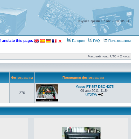
Текущее время: 07 авг 2026, 05:24
Translate this page:
Галерея
FAQ
Пользователи
Часовой пояс: UTC + 2 часа
Фотографии
Последняя фотография
Yaesu FT-857 DSC 4275
09 апр 2011, 11:54
276
UT2FW