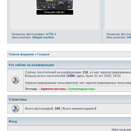
Название фотографии:
ic751 1
Название фотог
Имя альбома:
Общий альбом
Имя альбома:
Об
Список форумов
»
Галерея
Кто сейчас на конференции
Сейчас посетителей на конференции:
216
, из них зарегистрированных
Больше всего посетителей (
2488
) здесь было 22 окт 2025, 18:02
Зарегистрированные пользователи: нет зарегистрированных пользов
Легенда ::
Администраторы
,
Супермодераторы
Статистика
Всего фотографий:
340
| Всего комментариев
0
Вход
Имя пользов