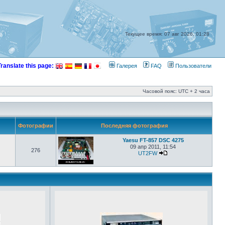
Текущее время: 07 авг 2026, 01:28
Translate this page:
Галерея
FAQ
Пользователи
Часовой пояс: UTC + 2 часа
Фотографии
Последняя фотография
Yaesu FT-857 DSC 4275
09 апр 2011, 11:54
276
UT2FW