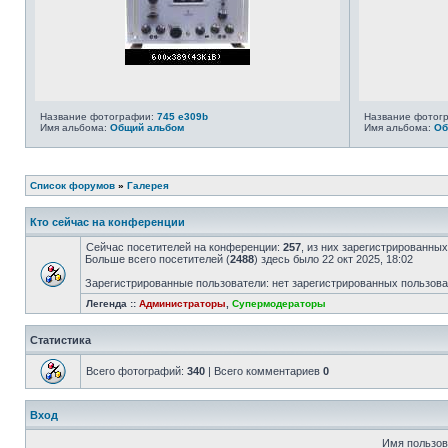
Название фотографии:
745 e309b
Название фотог
Имя альбома:
Общий альбом
Имя альбома:
Об
Список форумов
»
Галерея
Кто сейчас на конференции
Сейчас посетителей на конференции:
257
, из них зарегистрированных
Больше всего посетителей (
2488
) здесь было 22 окт 2025, 18:02
Зарегистрированные пользователи: нет зарегистрированных пользов
Легенда ::
Администраторы
,
Супермодераторы
Статистика
Всего фотографий:
340
| Всего комментариев
0
Вход
Имя пользов