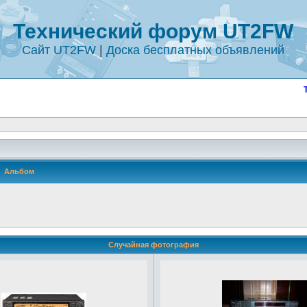
Технический форум UT2FW
Сайт UT2FW
|
Доска бесплатных объявлений
Альбом
Случайная фотография