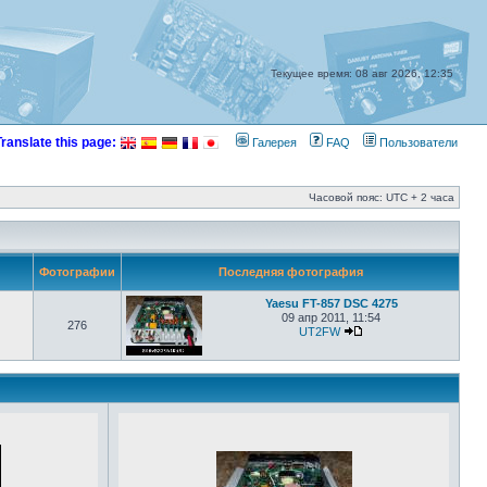
Текущее время: 08 авг 2026, 12:35
Translate this page:
Галерея
FAQ
Пользователи
Часовой пояс: UTC + 2 часа
Фотографии
Последняя фотография
Yaesu FT-857 DSC 4275
09 апр 2011, 11:54
276
UT2FW