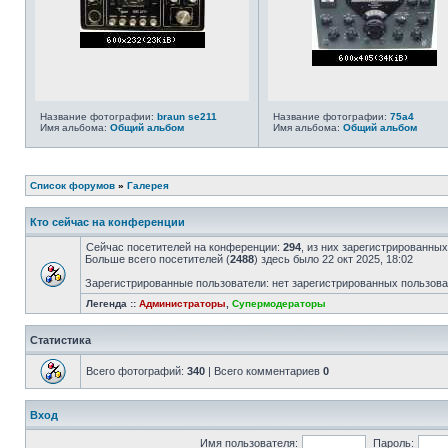
Название фотографии:
braun se211
Название фотографии:
75a4
Имя альбома:
Общий альбом
Имя альбома:
Общий альбом
Список форумов
»
Галерея
Кто сейчас на конференции
Сейчас посетителей на конференции:
294
, из них зарегистрированных
Больше всего посетителей (
2488
) здесь было 22 окт 2025, 18:02
Зарегистрированные пользователи: нет зарегистрированных пользов
Легенда ::
Администраторы
,
Супермодераторы
Статистика
Всего фотографий:
340
| Всего комментариев
0
Вход
Имя пользователя:
Пароль: