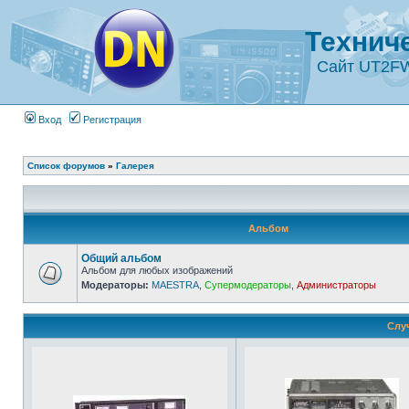
Технич
Сайт UT2F
Вход
Регистрация
Список форумов
»
Галерея
Альбом
Общий альбом
Альбом для любых изображений
Модераторы:
MAESTRA
,
Супермодераторы
,
Администраторы
Слу