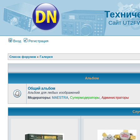
Технич
Сайт UT2F
Вход
Регистрация
Список форумов
»
Галерея
Альбом
Общий альбом
Альбом для любых изображений
Модераторы:
MAESTRA
,
Супермодераторы
,
Администраторы
Слу