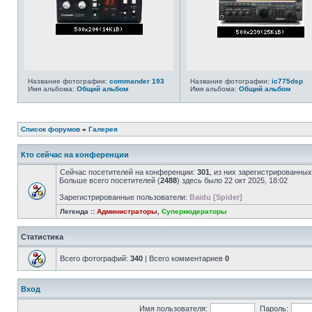
Название фотографии:
commander 193
Название фотографии:
ic775dsp
Имя альбома:
Общий альбом
Имя альбома:
Общий альбом
Список форумов
»
Галерея
Кто сейчас на конференции
Сейчас посетителей на конференции:
301
, из них зарегистрированных
Больше всего посетителей (
2488
) здесь было 22 окт 2025, 18:02
Зарегистрированные пользователи:
Baidu [Spider]
Легенда ::
Администраторы
,
Супермодераторы
Статистика
Всего фотографий:
340
| Всего комментариев
0
Вход
Имя пользователя:
Пароль: