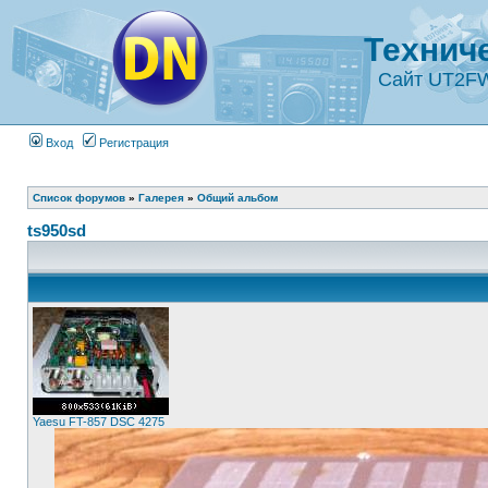
Технич
Сайт UT2F
Вход
Регистрация
Список форумов
»
Галерея
»
Общий альбом
ts950sd
Yaesu FT-857 DSC 4275