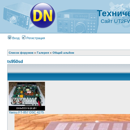
Технич
Сайт UT2F
Вход
Регистрация
Список форумов
»
Галерея
»
Общий альбом
ts950sd
Yaesu FT-857 DSC 4275