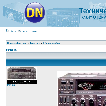
Технич
Сайт UT2F
Вход
Регистрация
Список форумов
»
Галерея
»
Общий альбом
ts940s
ts950s