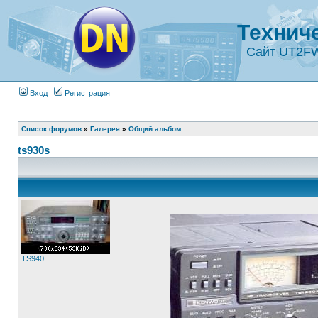
Технич
Сайт UT2F
Вход
Регистрация
Список форумов
»
Галерея
»
Общий альбом
ts930s
TS940