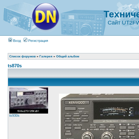
Технич
Сайт UT2F
Вход
Регистрация
Список форумов
»
Галерея
»
Общий альбом
ts870s
ts930s