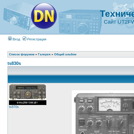
Технич
Сайт UT2F
Вход
Регистрация
Список форумов
»
Галерея
»
Общий альбом
ts830s
ts870s