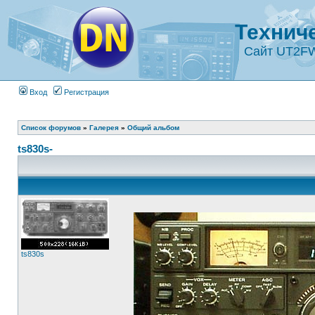
Технич
Сайт UT2F
Вход
Регистрация
Список форумов
»
Галерея
»
Общий альбом
ts830s-
ts830s