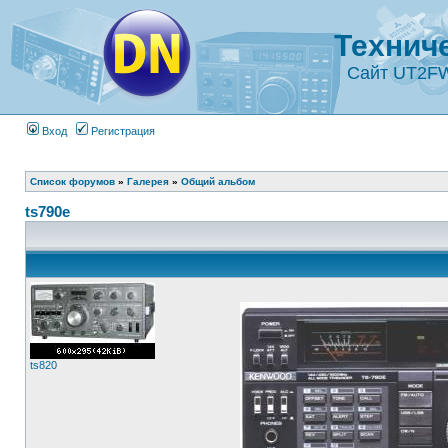
Технич
Сайт UT2F
Вход
Регистрация
Список форумов
»
Галерея
»
Общий альбом
ts790e
ts820