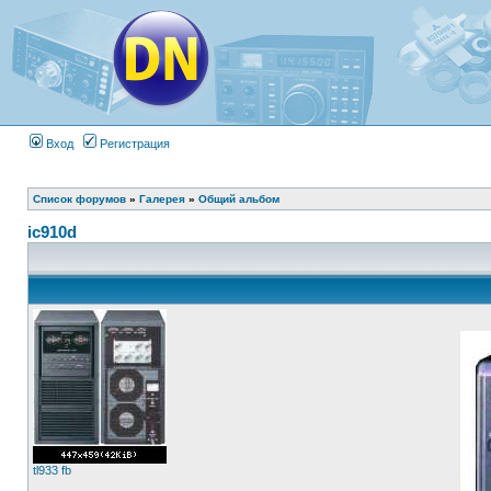
Вход
Регистрация
Список форумов
»
Галерея
»
Общий альбом
ic910d
tl933 fb