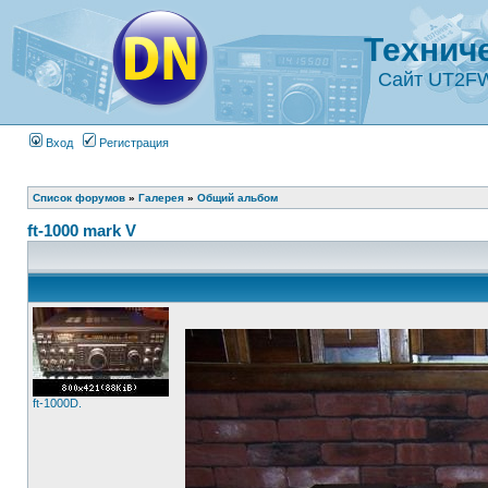
Технич
Сайт UT2F
Вход
Регистрация
Список форумов
»
Галерея
»
Общий альбом
ft-1000 mark V
ft-1000D.