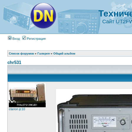
Технич
Сайт UT2F
Вход
Регистрация
Список форумов
»
Галерея
»
Общий альбом
chr531
clarion jc10