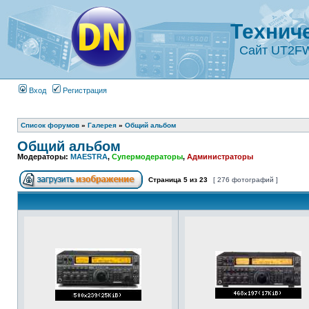
Технич
Сайт UT2F
Вход
Регистрация
Список форумов
»
Галерея
»
Общий альбом
Общий альбом
Модераторы:
MAESTRA
,
Супермодераторы
,
Администраторы
Страница
5
из
23
[ 276 фотографий ]