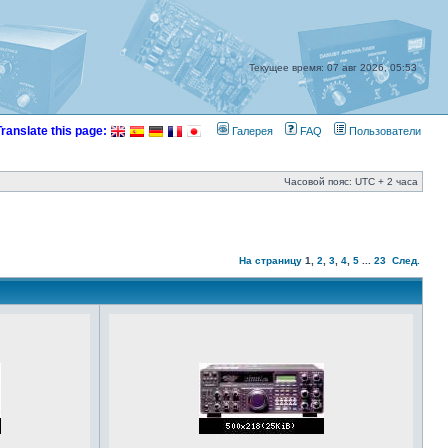
Текущее время: 07 авг 2026, 05:53
Translate this page:
Галерея
FAQ
Пользователи
Часовой пояс: UTC + 2 часа
На страницу
1
,
2
,
3
,
4
,
5
...
23
След.