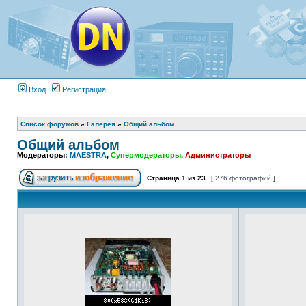
Вход
Регистрация
Список форумов
»
Галерея
»
Общий альбом
Общий альбом
Модераторы:
MAESTRA
,
Супермодераторы
,
Администраторы
Страница
1
из
23
[ 276 фотографий ]