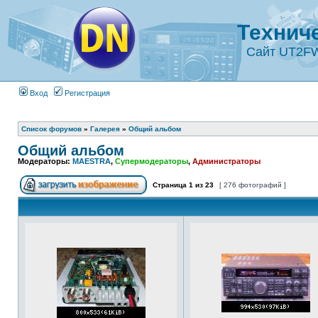
Технич
Сайт UT2F
Вход
Регистрация
Список форумов
»
Галерея
»
Общий альбом
Общий альбом
Модераторы:
MAESTRA
,
Супермодераторы
,
Администраторы
Страница
1
из
23
[ 276 фотографий ]