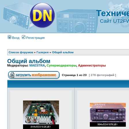
Технич
Сайт UT2F
Вход
Регистрация
Список форумов
»
Галерея
»
Общий альбом
Общий альбом
Модераторы:
MAESTRA
,
Супермодераторы
,
Администраторы
Страница
1
из
23
[ 276 фотографий ]