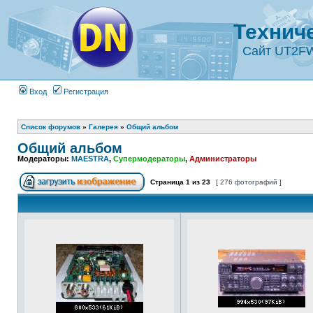
Технич
Сайт UT2F
Вход
Регистрация
Список форумов
»
Галерея
»
Общий альбом
Общий альбом
Модераторы:
MAESTRA
,
Супермодераторы
,
Администраторы
Страница
1
из
23
[ 276 фотографий ]